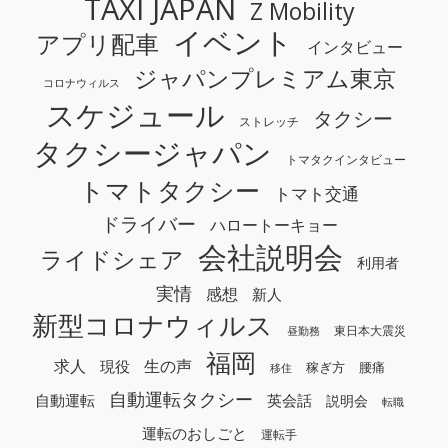
TAXI JAPAN
Z Mobility
イベント
アプリ配車
インタビュー
ジャパンプレミアム東京
コロナウィルス
スケジュール
タクシー
ストレッチ
タクシージャパン
トマタクインタビュー
トマトタクシー
トマト交通
ドライバー
ハロートーキョー
会社説明会
ライドシェア
利用者
実情
感想
新人
新型コロナウィルス
東日本大震災
昼勤務
福岡
求人
生の声
現役
稼ぎ方
腰痛
移住
自動運転タクシー
自動運転
英会話
説明会
転職
運転のおしごと
運転手